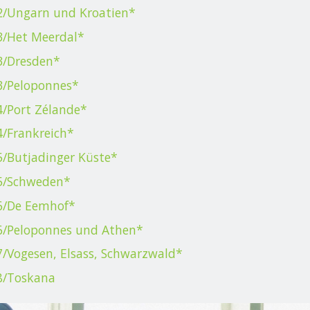
2/Ungarn und Kroatien*
3/Het Meerdal*
3/Dresden*
3/Peloponnes*
4/Port Zélande*
/Frankreich*
/Butjadinger Küste*
5/Schweden*
6/De Eemhof*
6/Peloponnes und Athen*
/Vogesen, Elsass, Schwarzwald*
8/Toskana