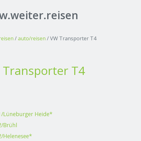
.weiter.reisen
reisen
/
auto/reisen
/
VW Transporter T4
 Transporter T4
1/Lüneburger Heide*
2/Brühl
2/Helenesee*