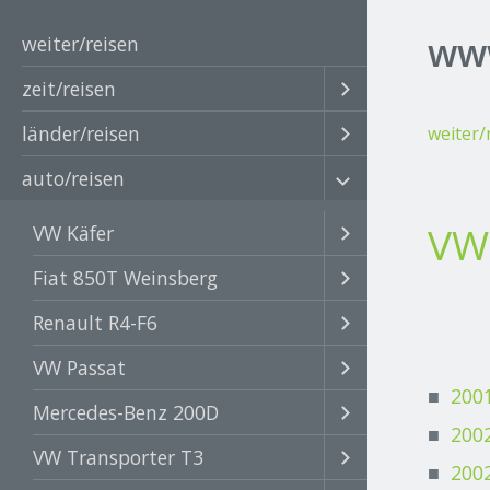
www
weiter/reisen
zeit/reisen
länder/reisen
weiter/
auto/reisen
VW
VW Käfer
Fiat 850T Weinsberg
Renault R4-F6
VW Passat
200
Mercedes-Benz 200D
200
VW Transporter T3
200