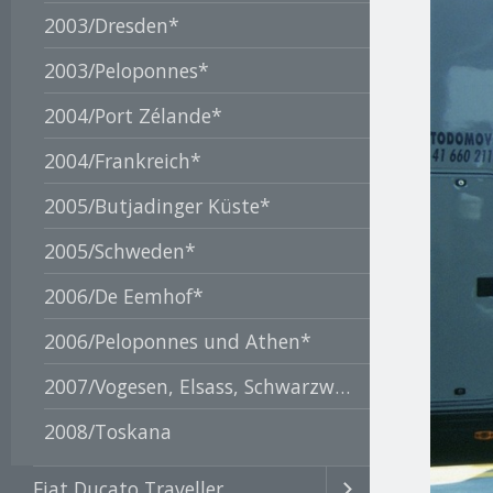
2003/Dresden*
2003/Peloponnes*
2004/Port Zélande*
2004/Frankreich*
2005/Butjadinger Küste*
2005/Schweden*
2006/De Eemhof*
2006/Peloponnes und Athen*
2007/Vogesen, Elsass, Schwarzwald*
2008/Toskana
Fiat Ducato Traveller