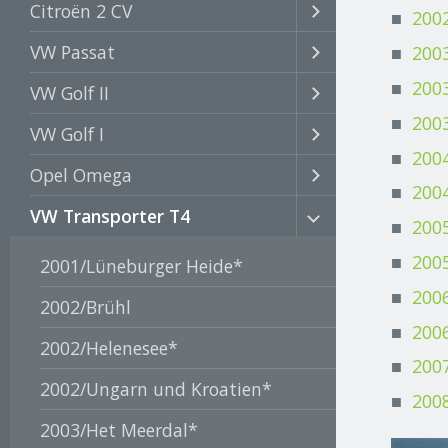
Citroën 2 CV
200
VW Passat
200
200
VW Golf II
200
VW Golf I
200
Opel Omega
2004
VW Transporter T4
2005
200
2001/Lüneburger Heide*
200
2002/Brühl
200
2002/Helenesee*
2007
2002/Ungarn und Kroatien*
200
2003/Het Meerdal*