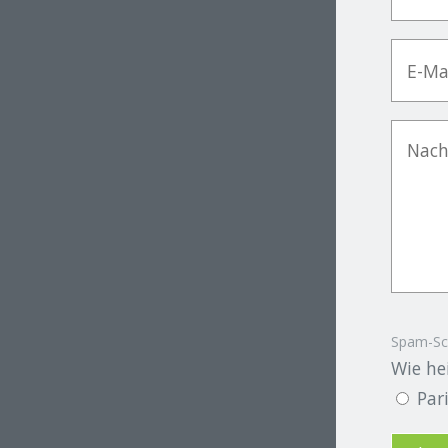
Spam-Sc
Wie he
Par