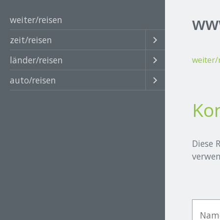
www
weiter/reisen
zeit/reisen
länder/reisen
weiter/
auto/reisen
Ko
Diese 
verwen