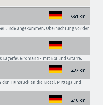
661 km
t bei Linde angekommen. Übernachtung vor der
s Lagerfeuerromantik mit Ebi und Gitarre.
237 km
h den Hunsrück an die Mosel. Mittags und
210 km