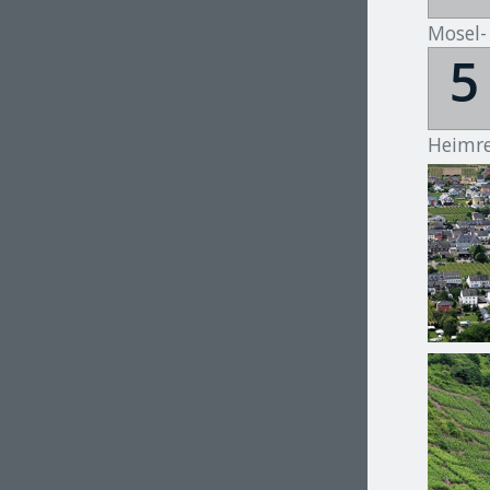
Mosel-
5
Heimre