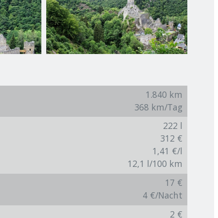
1.840 km
368 km/Tag
222 l
312 €
1,41 €/l
12,1 l/100 km
17 €
4 €/Nacht
2 €