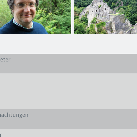
eter
l
nachtungen
r