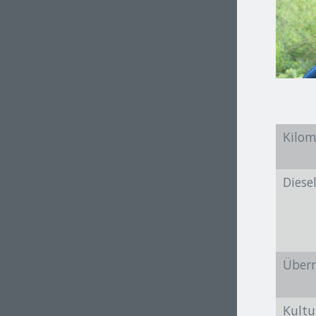
Kilom
Diese
Über
Kultu