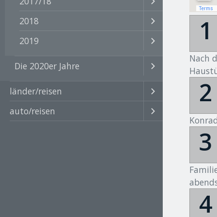
2017/18
1
2018
2019
Nach d
Die 2020er Jahre
Haustü
2
länder/reisen
auto/reisen
Konrad
3
Famili
abends
4